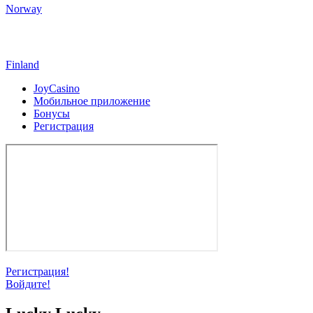
Norway
Finland
JoyCasino
Мобильное приложение
Бонусы
Регистрация
Регистрация!
Войдите!