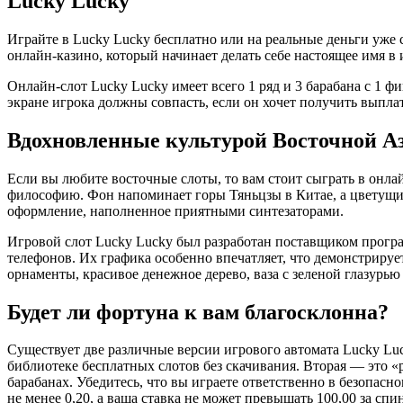
Lucky Lucky
Играйте в Lucky Lucky бесплатно или на реальные деньги уже 
онлайн-казино, который начинает делать себе настоящее имя в 
Онлайн-слот Lucky Lucky имеет всего 1 ряд и 3 барабана с 1 
экране игрока должны совпасть, если он хочет получить выплат
Вдохновленные культурой Восточной А
Если вы любите восточные слоты, то вам стоит сыграть в онл
философию. Фон напоминает горы Тяньцзы в Китае, а цветущие
оформление, наполненное приятными синтезаторами.
Игровой слот Lucky Lucky был разработан поставщиком прогр
телефонов. Их графика особенно впечатляет, что демонстриру
орнаменты, красивое денежное дерево, ваза с зеленой глазурь
Будет ли фортуна к вам благосклонна?
Существует две различные версии игрового автомата Lucky Luck
библиотеке бесплатных слотов без скачивания. Вторая — это «
барабанах. Убедитесь, что вы играете ответственно в безопасн
не менее 0,20, а ваша ставка не может превышать 100,00 за спин