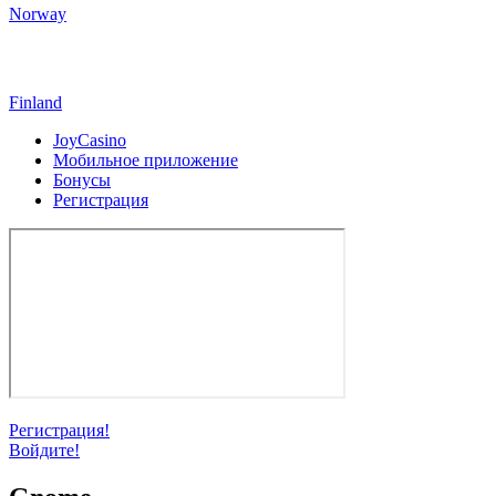
Norway
Finland
JoyCasino
Мобильное приложение
Бонусы
Регистрация
Регистрация!
Войдите!