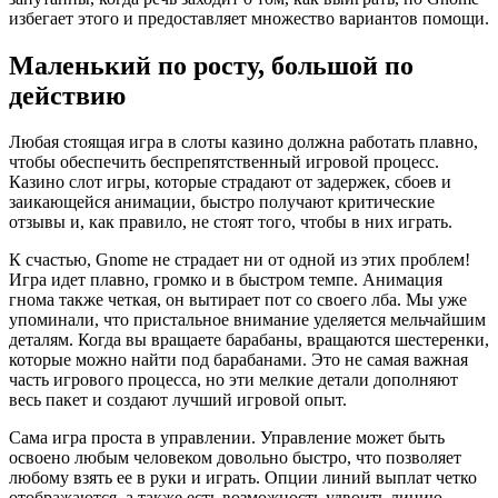
избегает этого и предоставляет множество вариантов помощи.
Маленький по росту, большой по
действию
Любая стоящая игра в слоты казино должна работать плавно,
чтобы обеспечить беспрепятственный игровой процесс.
Казино слот игры, которые страдают от задержек, сбоев и
заикающейся анимации, быстро получают критические
отзывы и, как правило, не стоят того, чтобы в них играть.
К счастью, Gnome не страдает ни от одной из этих проблем!
Игра идет плавно, громко и в быстром темпе. Анимация
гнома также четкая, он вытирает пот со своего лба. Мы уже
упоминали, что пристальное внимание уделяется мельчайшим
деталям. Когда вы вращаете барабаны, вращаются шестеренки,
которые можно найти под барабанами. Это не самая важная
часть игрового процесса, но эти мелкие детали дополняют
весь пакет и создают лучший игровой опыт.
Сама игра проста в управлении. Управление может быть
освоено любым человеком довольно быстро, что позволяет
любому взять ее в руки и играть. Опции линий выплат четко
отображаются, а также есть возможность удвоить линию