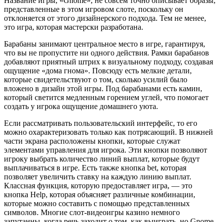
Название игры, «Gnome», не совсем точно описывает образы,
представленные в этом игровом слоте, поскольку он
отклоняется от этого дизайнерского подхода. Тем не менее,
это игра, которая мастерски разработана.
Барабаны занимают центральное место в игре, гарантируя,
что вы не пропустите ни одного действия. Рамки барабанов
добавляют приятный штрих к визуальному подходу, создавая
ощущение «дома гнома». Повсюду есть мелкие детали,
которые свидетельствуют о том, сколько усилий было
вложено в дизайн этой игры. Под барабанами есть камин,
который светится медленным горением углей, что помогает
создать у игрока ощущение домашнего уюта.
Если рассматривать пользовательский интерфейс, то его
можно охарактеризовать только как потрясающий. В нижней
части экрана расположены кнопки, которые служат
элементами управления для игрока. Эти кнопки позволяют
игроку выбрать количество линий выплат, которые будут
выплачиваться в игре. Есть также кнопка bet, которая
позволяет увеличить ставку на каждую линию выплат.
Классная функция, которую предоставляет игра, — это
кнопка Help, которая объясняет различные комбинации,
которые можно составить с помощью представленных
символов. Многие слот-видеоигры казино немного
запутанны, когда речь заходит о том, как выиграть, но Gnome